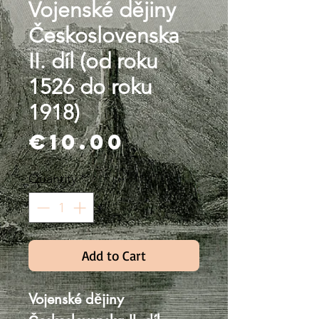
Vojenské dějiny
Československa
II. díl (od roku
1526 do roku
1918)
Price
€10.00
Quantity
*
Add to Cart
Vojenské dějiny