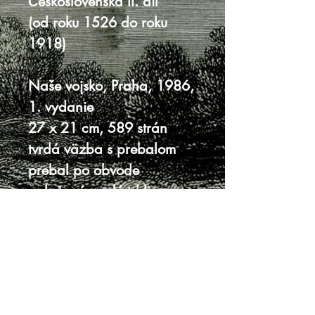
Československa II. díl
(od roku 1526 do roku
1918)
Naše vojsko, Praha, 1986,
1. vydanie
27 x 21 cm, 589 strán
tvrdá väzba s prebalom
prebal po obvode
pokrčený, malé trhliny,
chrbát zažltnutý
vnútro veľmi dobrý stav
Knihy sa nenachádzajú v predajni, je