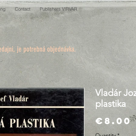
ing
Contact
Publishers VIRVAR
edajni, je potrebná objednávka.
Vladár Jo
plastika
€8.00
Quantity
*