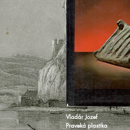
Vladár Jozef
Praveká plastika