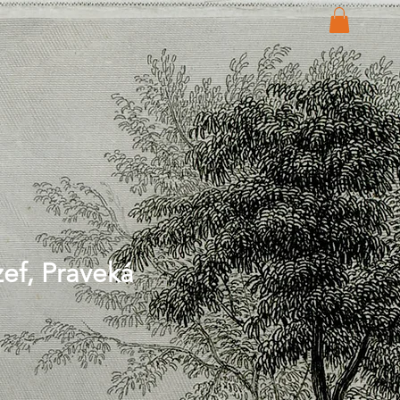
zef, Praveká
Price