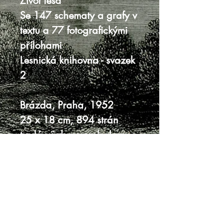
Život lesa
Se 147 schematy a grafy v
textu a 77 fotografickými
přílohami
Lesnická knihovna - svazek
2
Brázda, Praha, 1952
25 x 18 cm, 894 strán
tvrdá väzba s prebalom
prebal ufúľaný, s trhlinami
a úbytkami, ufúľaná
oriezka
vnútro vo veľmi dobrom
stave