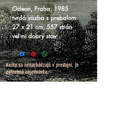
Odeon, Praha, 1985
tvrdá väzba s prebalom
27 x 21 cm, 557 strán
veľmi dobrý stav
Knihy sa nenachádzajú v predajni, je
potrebná objednávka.