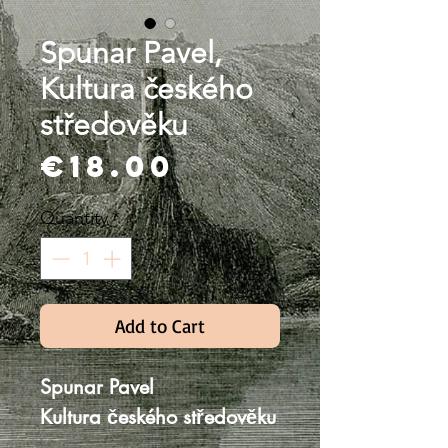
Spunar Pavel,
Kultura českého
středověku
Price
€18.00
Quantity
*
Add to Cart
Spunar Pavel
Kultura českého středověku