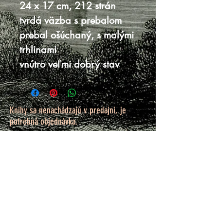
24 x 17 cm, 212 strán
tvrdá väzba s prebalom
prebal ošúchaný, s malými
trhlinami
vnútro veľmi dobrý stav
Knihy sa nenachádzajú v predajni, je
potrebná objednávka.