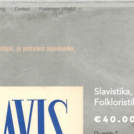
ing
Contact
Publishers VIRVAR
edajni, je potrebná objednávka.
Slavistika
Folkloristi
€40.0
Quantity
*