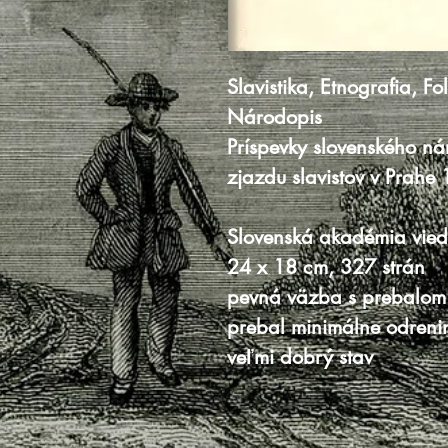
Slavistika, Etnografia, Fol
Národopis
Príspevky slovenského n
zjazdu slavistov v Prahe
Slovenská akadémia vied
24 x 18 cm, 327 strán
pevná väzba s prebalom
prebal minimálne odrenin
veľmi dobrý stav