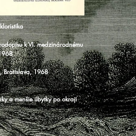
kloristika
árodopisu k VI. medzinárodnému
 1968
, Bratislava, 1968
ky a menšie úbytky po okraji