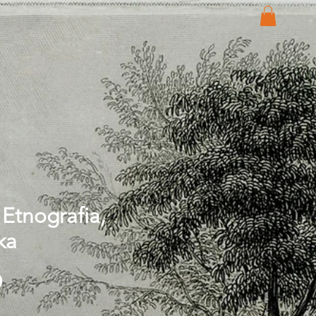
, Etnografia,
ka
Price
0