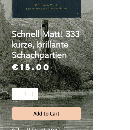
Schnell Matt! 333
kurze, brillante
Schachpartien
Price
€15.00
Quantity
*
Add to Cart