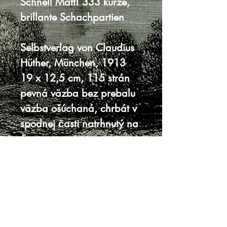
Schnell Matt! 333 kurze,
brillante Schachpartien
Selbstverlag von Claudius
Hüther, München, 1913
19 x 12,5 cm, 115 strán
pevná väzba bez prebalu
väzba ošúchaná, chrbát v
spodnej časti natrhnutý na
5cm
dobrý stav
Knihy sa nenachádzajú v predajni, je
potrebná objednávka.