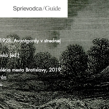
928: Avantgardy v strednej
ská (ed.)
aléria mesta Bratislavy, 2019
rán
u