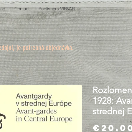
ing
Contact
Publishers VIRVAR
edajni, je potrebná objednávka.
Rozlomen
1928: Ava
strednej 
€20.0