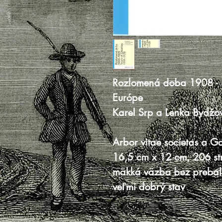
Rozlomená doba 1908 - 1
Európe
Karel Srp a Lenka Bydžov
Arbor vitae societas a G
16,5 cm x 12 cm, 206 st
mäkká väzba bez prebal
veľmi dobrý stav