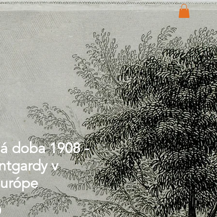
á doba 1908 -
ntgardy v
Európe
Price
0