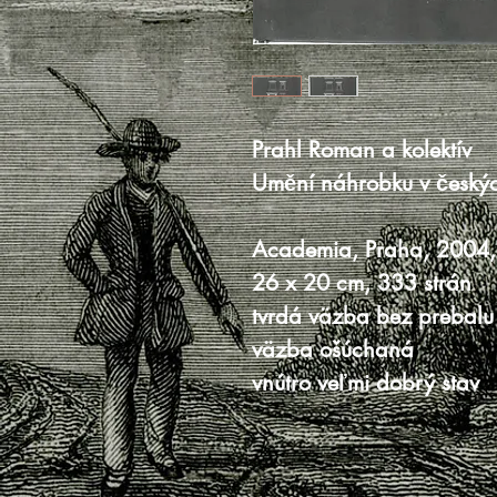
Prahl Roman a kolektív
Umění náhrobku v český
Academia, Praha, 2004,
26 x 20 cm, 333 strán
tvrdá väzba bez prebalu
väzba ošúchaná
vnútro veľmi dobrý stav