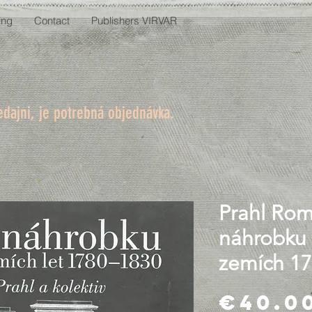
ing
Contact
Publishers VIRVAR
edajni, je potrebná objednávka.
Prahl Ro
náhrobku 
zemích 17
€40.0