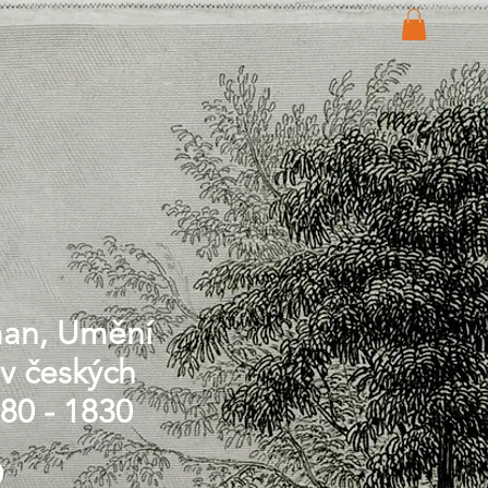
man, Umění
v českých
80 - 1830
Price
0