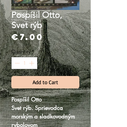
Pospíšil Otto,
Svet rýb
Price
€7.00
Quantity
*
Add to Cart
Pospíšil Otto
Svet rýb. Sprievodca
morským a sladkovodným
rybolovom