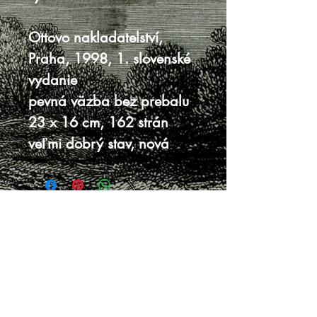
Ottovo nakladatelství,
Praha, 1998, 1. slovenské
vydanie
pevná väzba bez prebalu
23 x 16 cm, 162 strán
veľmi dobrý stav, nová
Knihy sa nenachádzajú v predajni, je
potrebná objednávka.