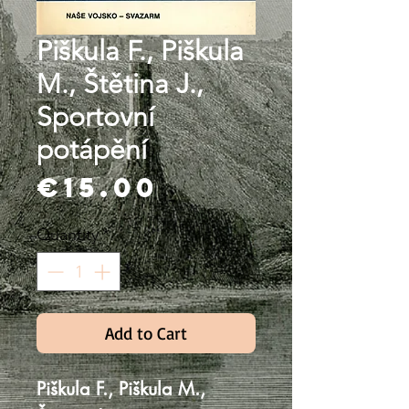
Piškula F., Piškula
M., Štětina J.,
Sportovní
potápění
Price
€15.00
Quantity
*
Add to Cart
Piškula F., Piškula M.,