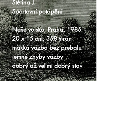
Štětina J.
Sportovní potápění
Naše vojsko, Praha, 1985
20 x 15 cm, 358 strán
mäkká väzba bez prebalu
jemné zhyby väzby
dobrý až veľmi dobrý stav
Knihy sa nenachádzajú v predajni, je
potrebná objednávka.