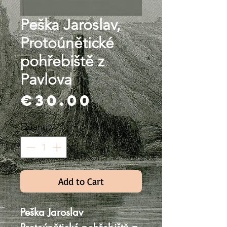
Peška Jaroslav,
Protoúnětické
pohřebiště z
Pavlova
Price
€30.00
Quantity
*
Add to Cart
Peška Jaroslav