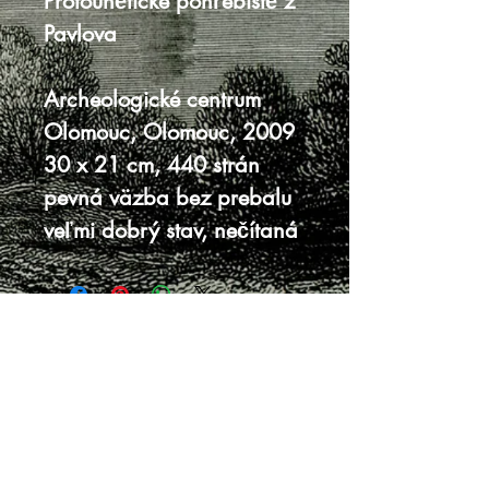
Protoúnětické pohřebiště z
Pavlova
Archeologické centrum
Olomouc, Olomouc, 2009
30 x 21 cm, 440 strán
pevná väzba bez prebalu
veľmi dobrý stav, nečítaná
Knihy sa nenachádzajú v predajni, je
potrebná objednávka.