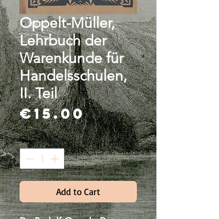
Oppelt-Müller,
Lehrbuch der
Warenkunde für
Handelsschulen,
II. Teil
Price
€15.00
Quantity
*
Add to Cart