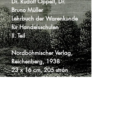
Dr. Rudolf Oppelt, Dr.
Bruno Müller
Lehrbuch der Warenkunde
für Handelsschulen
II. Teil
Nordböhmischer Verlag,
Reichenberg, 1938
23 x 16 cm, 205 strán
pevná poloplátená väzba
bez prebalu
chrbát väzby ošúchaný
dobrý až veľmi dobrý stav