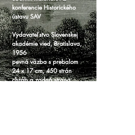
konferencie Historického
ústavu SAV
Vydavateľstvo Slovenskej
akadémie vied, Bratislava,
1956
pevná väzba s prebalom
24 x 17 cm, 450 strán
chráb a zadná strana
prebalu s fľakmi, po
obvode s trhlinami
vnútro veľmi dobre
zachovalé
dobrý stav