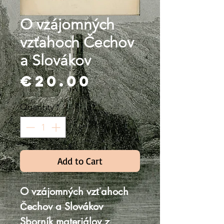
O vzájomných
vzťahoch Čechov
a Slovákov
Price
€20.00
Quantity
*
Add to Cart
O vzájomných vzťahoch
Čechov a Slovákov
Sborník materiálov z