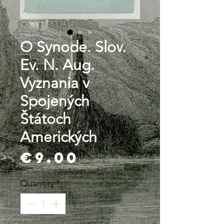
O Synode. Slov.
Ev. N. Aug.
Vyznania v
Spojených
Štátoch
Amerických
Price
€9.00
Quantity
*