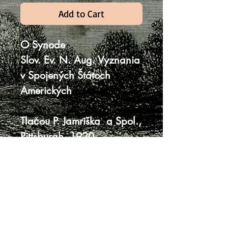
Add to Cart
O Synode
Slov. Ev. N. Aug. Vyznania
v Spojených Štátoch
Amerických
Tlačou P. Jamriška a Spol.,
Pittsburgh, 1920
23 x 15 cm, 87 strán
mäkká väzba
kat. čísla
hrdza na stranách po
spinkách