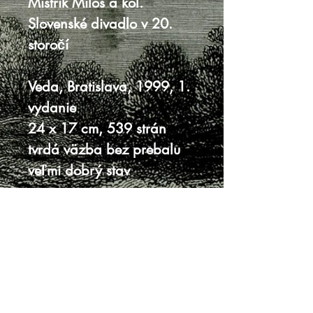
Mistrík Miloš a kol.
Slovenské divadlo v 20.
storočí
Veda, Bratislava, 1999, 1.
vydanie
24 x 17 cm, 539 strán
tvrdá väzba bez prebalu
veľmi dobrý stav
Knihy sa nenachádzajú v predajni, je
potrebná objednávka.