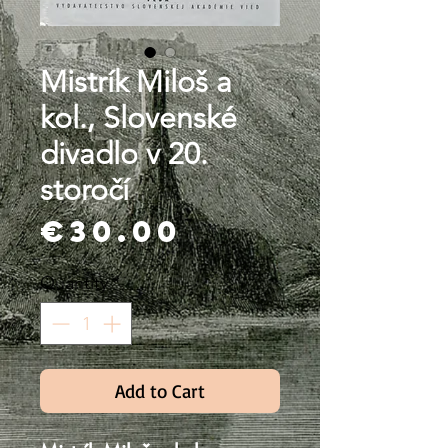
Mistrík Miloš a
kol., Slovenské
divadlo v 20.
storočí
Price
€30.00
Quantity
*
Add to Cart