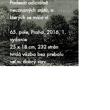
Padesát odiciálně
neuznaných států, o
kterých se málo ví
65. pole, Praha, 2016, 1.
vydanie
25 x 18 cm, 232 strán
tvrdá väzba bez prebalu
veľmi dobrý stav
Knihy sa nenachádzajú v predajni, je
potrebná objednávka.