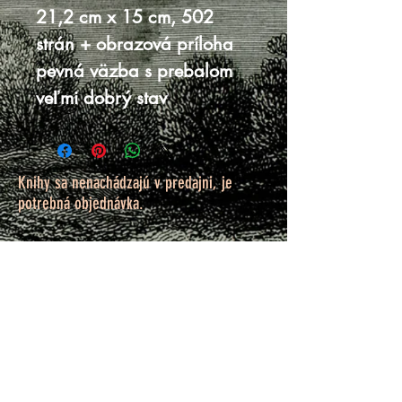
21,2 cm x 15 cm, 502
strán + obrazová príloha
pevná väzba s prebalom
veľmi dobrý stav
Knihy sa nenachádzajú v predajni, je
potrebná objednávka.