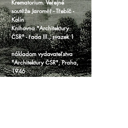
Krematorium. Veřejné
soutěže Jaroměř - Třebíč -
Kolín
Knihovna "Architektury
ČSR" - řada III., svazek 1
nákladom vydavateľstva
"Architektury ČSR", Praha,
1946
21 x 15 cm, 57 strán
mäkká väzba s prebalom
prebal jemne ufúľaný,
malé trhliny
na prvej strane podpis
majiteľa ceruzou