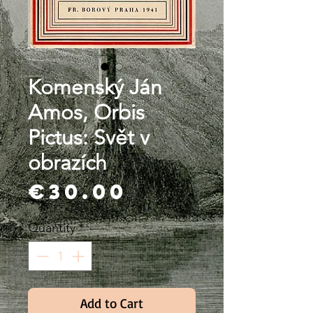
Komenský Ján
Amos, Orbis
Pictus: Svět v
obrazích
Price
€30.00
Quantity
*
Add to Cart