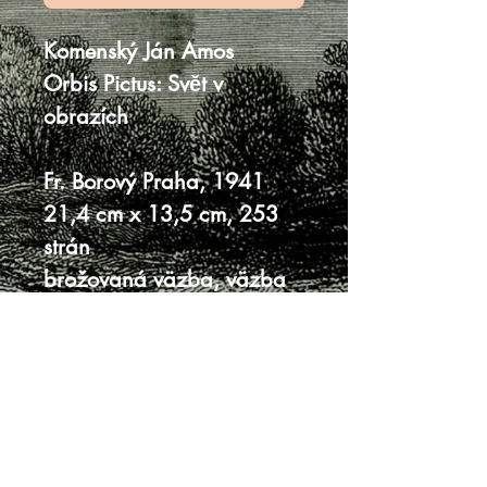
Komenský Ján Amos
Orbis Pictus: Svět v
obrazích
Fr. Borový Praha, 1941
21,4 cm x 13,5 cm, 253
strán
brožovaná väzba, väzba
mierne ošúchaná a
ufúľaná
strany neprerezané
vnútro veľmi dobrý stav