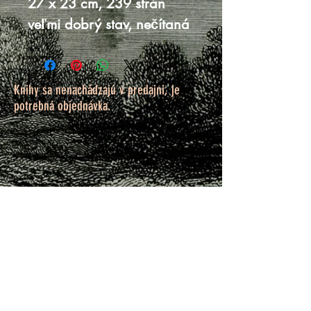
27 x 23 cm, 239 strán
veľmi dobrý stav, nečítaná
Knihy sa nenachádzajú v predajni, je
potrebná objednávka.