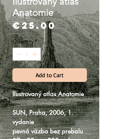
Ilustrovaný atlas
Anatomie
Price
€25.00
Quantity
*
Add to Cart
Ilustrovaný atlas Anatomie
SUN, Praha, 2006, 1.
vydanie
pevná väzba bez prebalu