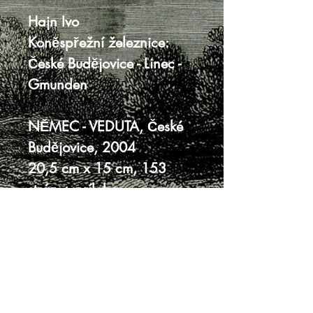
Hajn Ivo
Koněspřežní železnice:
České Budějovice - Linec -
Gmunden
NĚMEC - VEDUTA, České
Budějovice, 2004
20,5 cm x 15 cm, 153
strán + príloha
pevná väzba bez prebalu
veľmi dobrý stav
Knihy sa nenachádzajú v predajni, je