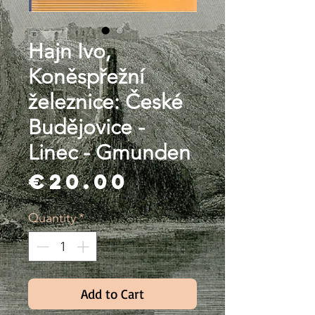
Hajn Ivo,
Koněspřežní
železnice: České
Budějovice -
Linec - Gmunden
Price
€20.00
Quantity
*
Add to Cart