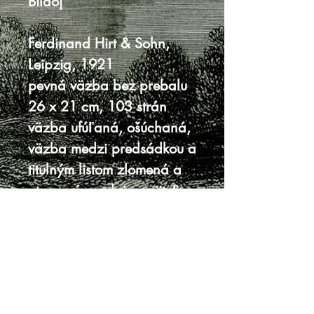
Bildoj
Ferdinand Hirt & Sohn,
Leipzig, 1921
pevná väzba bez prebalu
26 x 21 cm, 103 strán
väzba ufúľaná, ošúchaná,
väzba medzi predsádkou a
titulným listom zlomená a
otvorená, podpis majiteľa
na titulnom liste ceruzou
dobrý stav
Knihy sa nenachádzajú v predajni, je