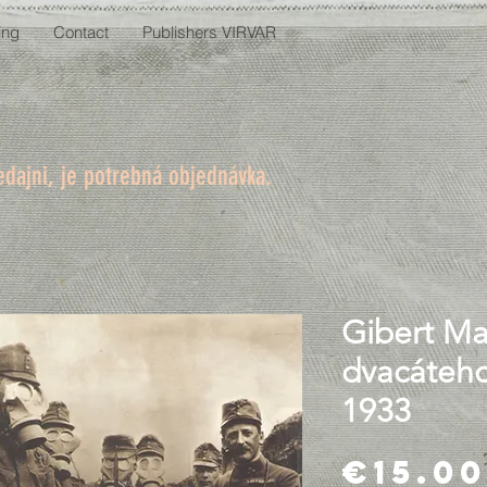
ing
Contact
Publishers VIRVAR
edajni, je potrebná objednávka.
Gibert Mar
dvacáteho
1933
€15.00