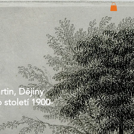
tin, Dějiny
 století 1900-
Price