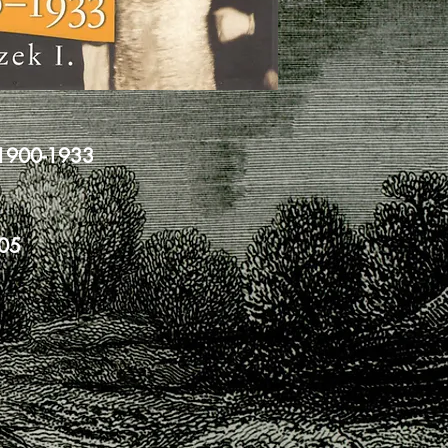
í 1900-1933
005