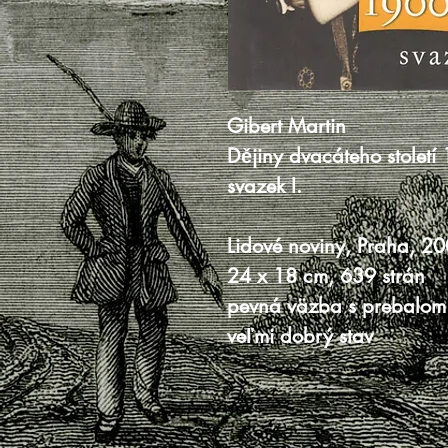
Gibert Martin
Dějiny dvacáteho stolet
svazek I.
Lidové noviny, Praha, 2
24 x 18 cm, 639 strán
pevná väzba s prebalom
veľmi dobrý stav