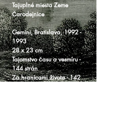
Tajuplné miesta Zeme
Čarodejnice
Gemini, Bratislava, 1992 -
1993
28 x 23 cm
Tajomstvo času a vesmíru -
144 strán
Za hranicami života - 142
strán
Ufo - 157 strán
Tajuplné miesta Zeme - 160
strán
Čarodejnice - 144 strán
tvrdé väzby bez prebalov