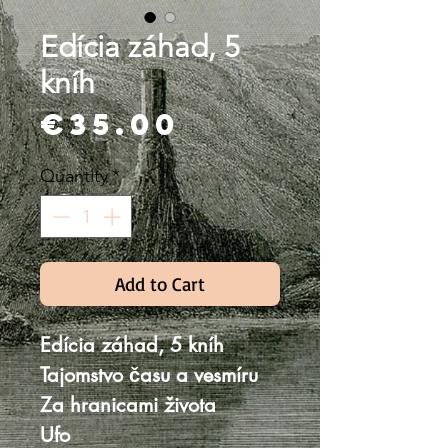
Edícia záhad, 5
kníh
Price
€35.00
Quantity
*
Add to Cart
Edícia záhad, 5 kníh
Tajomstvo času a vesmíru
Za hranicami života
Ufo