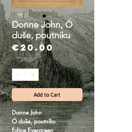
Donne John, Ó
duše, poutníku
Price
€20.00
Quantity
*
Add to Cart
Donne John
Ó duše, poutníku
Edice Evergreen