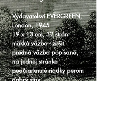
Vydavatelsví EVERGREEN,
London, 1945
19 x 13 cm, 32 strán
mäkká väzba - zošit
predná väzba popísaná,
na jednej stránke
podčiarknuté riadky perom
dobrý stav
Knihy sa nenachádzajú v predajni, je
potrebná objednávka.