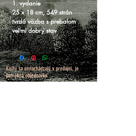
1. vydanie
25 x 18 cm, 549 strán
tvrdá väzba s prebalom
veľmi dobrý stav
Knihy sa nenachádzajú v predajni, je
potrebná objednávka.