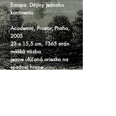
Evropa. Dějiny jednoho
kontinentu
Academia, Prostor, Praha,
2005
23 x 15,5 cm, 1365 strán
mäkká väzba
jemne ufúľaná oriezka na
spodnej hrane
veľmi dobrý stav
Knihy sa nenachádzajú v predajni, je
potrebná objednávka.