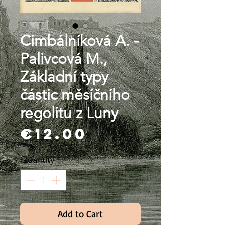
Cimbálníková A. -
Palivcová M.,
Základní typy
částic měsíčního
regolitu z Luny
Price
€12.00
Quantity
*
Add to Cart