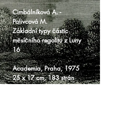
Cimbálníková A. -
Palivcová M.
Základní typy částic
měsíčního regolitu z Luny
16
Academia, Praha, 1975
25 x 17 cm, 183 strán
tvrdá väzba s prebalom
prebal jemne ufúľaný, po
obvode jemne ošúchaný
vnútro veľmi dobrý stav