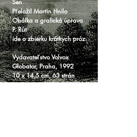
Sen
Přeložil Martin Hnilo
Obálka a grafická úprava
P. Růt
ide o zbierku krátkych próz
Vydavateľstvo Volvox
Globator, Praha, 1992
10 x 14,5 cm, 63 strán
brožovaná väzba
veľmi dobrý stav
obálka v jednom bode
mierne natrhnutá, na
obálke stopy po prehnutí,
škvrna vzadu na obálke