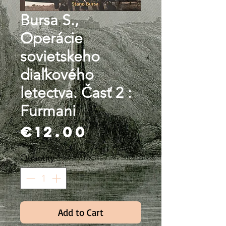
Bursa S.,
Operácie
sovietskeho
diaľkového
letectva. Časť 2 :
Furmani
Price
€12.00
Quantity
*
Add to Cart