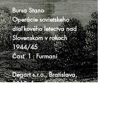
Bursa Stano
Operácie sovietskeho
diaľkového letectva nad
Slovenskom v rokoch
1944/45
Časť 1 : Furmani
Degart s.r.o., Bratislava,
2019, 1. vydanie
30 x 22 cm, 328 strán
tvrdá väzba bez prebalu
miestami jemne ufúľaná
oriezka
veľmi dobrý stav