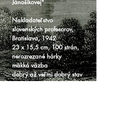
Jánošíkovej"
Nakladateľstvo
slovenských profesorov,
Bratislava, 1942
23 x 15,5 cm, 100 strán,
nerozrezané hárky
mäkká väzba
dobrý až veľmi dobrý stav
Knihy sa nenachádzajú v predajni, je
potrebná objednávka.