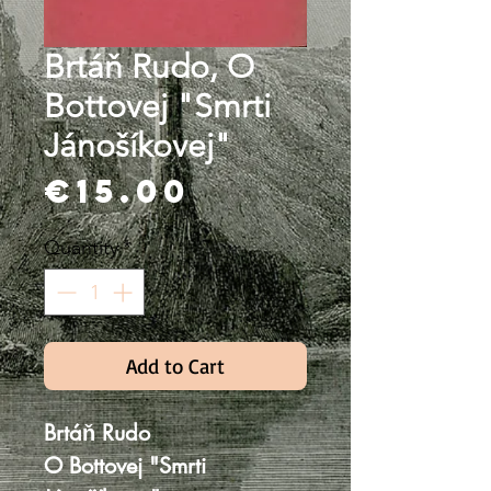
Brtáň Rudo, O
Bottovej "Smrti
Jánošíkovej"
Price
€15.00
Quantity
*
Add to Cart
Brtáň Rudo
O Bottovej "Smrti