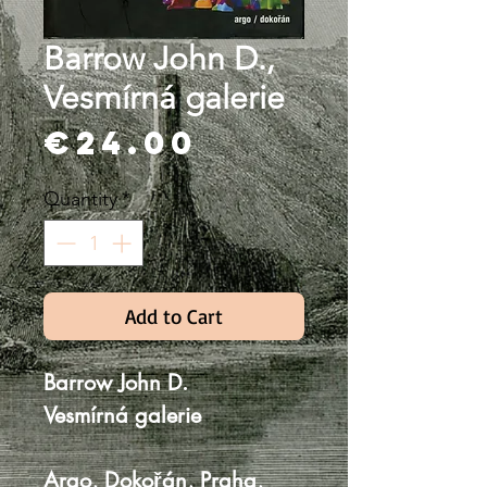
Barrow John D.,
Vesmírná galerie
Price
€24.00
Quantity
*
Add to Cart
Barrow John D.
Vesmírná galerie
Argo, Dokořán, Praha,