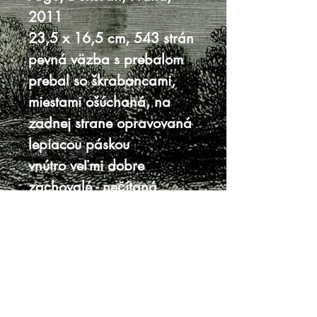
2011
23,5 x 16,5 cm, 543 strán
pevná väzba s prebalom
prebal so škrabancami,
miestami ošúchaná, na
zadnej strane opravovaná
lepiacou páskou
vnútro veľmi dobre
zachovalé - nečítaná
dobrý až veľmi dobrý stav
Knihy sa nenachádzajú v predajni, je
potrebná objednávka.