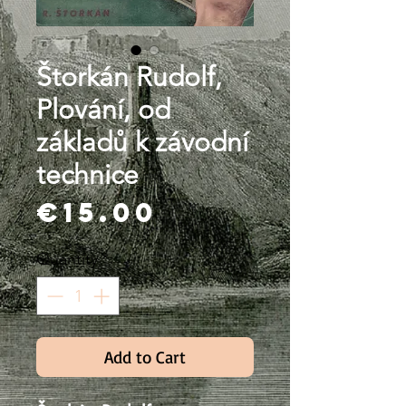
Štorkán Rudolf,
Plování, od
základů k závodní
technice
Price
€15.00
Quantity
*
Add to Cart