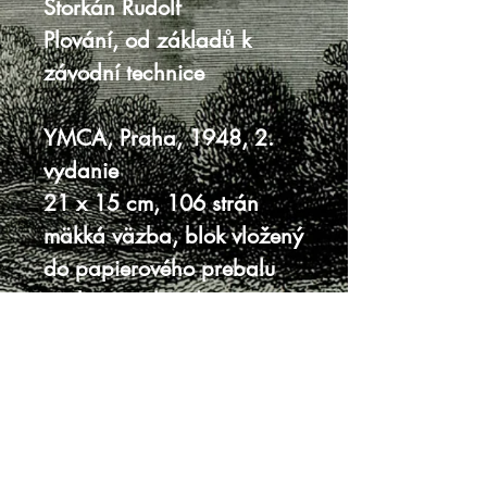
Štorkán Rudolf
Plování, od základů k
závodní technice
YMCA, Praha, 1948, 2.
vydanie
21 x 15 cm, 106 strán
mäkká väzba, blok vložený
do papierového prebalu
väzba po obvode
ošúchaná, na chrbte s
malými trhlinami
zahrdzavený papier
okolo spiniek držiace blok
dobrý stav