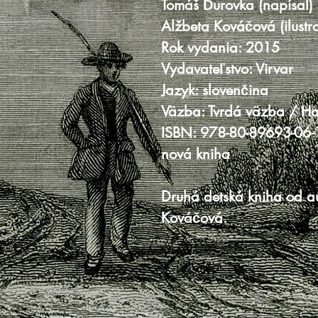
Tomáš Ďurovka (napísal)
Alžbeta Kováčová (ilustr
Rok vydania: 2015
Vydavateľstvo: Virvar
Jazyk: slovenčina
Väzba: Tvrdá väzba / H
ISBN: 978-80-89693-06-
nová kniha
Druhá detská kniha od au
Kováčová.