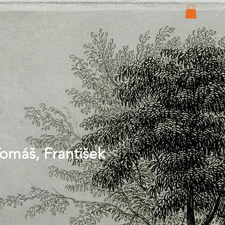
omáš, František
Price