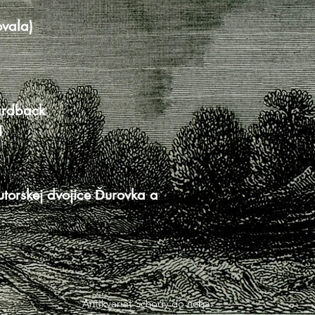
ovala)
ardback
1
torskej dvojice Ďurovka a
Antikvariát Schody do neba