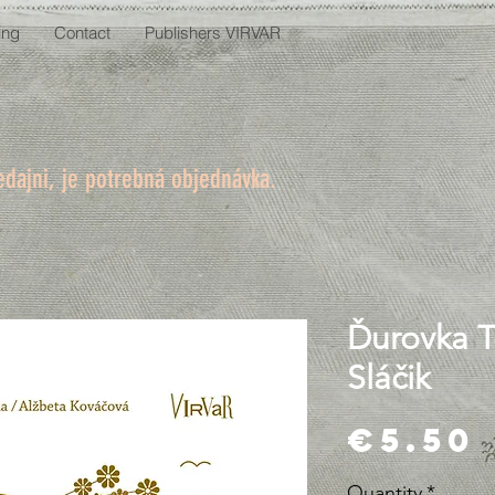
ing
Contact
Publishers VIRVAR
edajni, je potrebná objednávka.
Ďurovka T
Sláčik
€5.50
Quantity
*