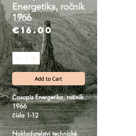
Energetika, ročník
1966
Price
€16.00
Quantity
*
Add to Cart
Časopis Energetika, ročník
1966
čísla 1-12
Nakladatelství technické