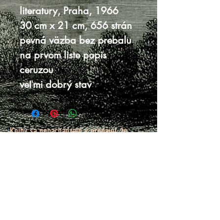
literatury, Praha, 1966
30 cm x 21 cm, 656 strán
pevná väzba bez prebalu
na prvom liste popis
ceruzou
veľmi dobrý stav
Knihy sa nenachádzajú v predajni, je
potrebná objednávka.