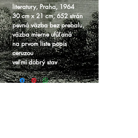
literatury, Praha, 1964
30 cm x 21 cm, 652 strán
pevná väzba bez prebalu,
väzba mierne ufúľaná
na prvom liste popis
ceruzou
veľmi dobrý stav
Knihy sa nenachádzajú v predajni, je
potrebná objednávka.