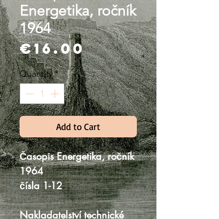
Energetika, ročník
1964
Price
€16.00
Quantity
*
Add to Cart
Časopis Energetika, ročník
1964
čísla 1-12
Nakladatelství technické